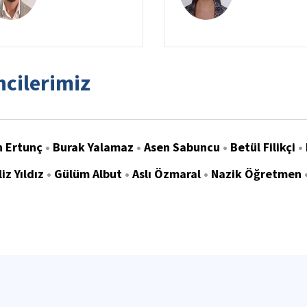
cilerimiz
 Ertunç
•
Burak Yalamaz
•
Asen Sabuncu
•
Betül Filikçi
•
iz Yıldız
•
Gülüm Albut
•
Aslı Özmaral
•
Nazik Öğretmen