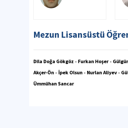
Mezun Lisansüstü Öğren
Dila Doğa Gökgöz
•
Furkan Hoşer
•
Gülgün
Akçer-Ön
•
İpek Olsun
•
Nurlan Aliyev
•
Gül
Ümmühan Sancar